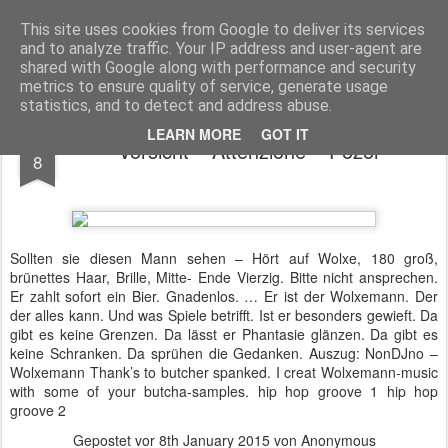
NONNO baut um
This site uses cookies from Google to deliver its services
and to analyze traffic. Your IP address and user-agent are
Startseite
shared with Google along with performance and security
metrics to ensure quality of service, generate usage
statistics, and to detect and address abuse.
JAN
LEARN MORE
GOT IT
Vorsicht – Attenzione – Pozor
8
Sollten sie diesen Mann sehen – Hört auf Wolxe, 180 groß,
brünettes Haar, Brille, Mitte- Ende Vierzig. Bitte nicht ansprechen.
Er zahlt sofort ein Bier. Gnadenlos. … Er ist der Wolxemann. Der
der alles kann. Und was Spiele betrifft. Ist er besonders gewieft. Da
gibt es keine Grenzen. Da lässt er Phantasie glänzen. Da gibt es
keine Schranken. Da sprühen die Gedanken. Auszug: NonDJno –
Wolxemann Thank’s to butcher spanked. I creat Wolxemann-music
with some of your butcha-samples. hip hop groove 1 hip hop
groove 2
Gepostet vor
8th January 2015
von Anonymous