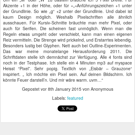
Akzente +1 in der Höhe, oder für «„»Anführungszeichen +1 unter
der Grundlinie. So wie „g“ +2 unter der Grundlinie. Und dabei ist
kaum Design möglich. Weshalb Pixelschriften alle ähnlich
ausschauen. Für Kursiv-Schnitte bräuchte man mehr Pixel, oder
auch für Serifen. Die scheinen fast unmöglich. Wenn man die
Regeln etwas umgeht oder verschiebt, kann man einen eigenen
Reiz vermitteln. Die Strenge wird prickelnd, und Erstarrtes lebendig.
Besonders lustig bei Glyphen. Nett auch bei Outline-Experimenten.
Das war meine monatelange Herausforderung 2011. Die
Schriftdaten stelle ich demnächst zur Verfügung. Alle 4 fonts sind
noch in der Testphase. Ich stelle ein 4 Minuten mp3 auf myspace
Heisst “Pixel”. Sehr popig. Textlich von „Eisbär – Grauzone“
inspiriert. „ Ich möchte ein Pixel sein. Auf deinen Bildschirm. Ich
könnte Feuer darstell’n. Und mir wäre warm. uvm…“
Gepostet vor
8th January 2015
von Anonymous
Labels:
featured