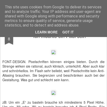
NONNO baut um
This site uses cookies from Google to deliver its services
and to analyze traffic. Your IP address and user-agent are
Startseite
shared with Google along with performance and security
metrics to ensure quality of service, generate usage
statistics, and to detect and address abuse.
JAN
LEARN MORE
GOT IT
Ich möchte ein Pixel sein
8
FONT-DESIGN. Pixelschriften können einiges bieten. Durch die
Strenge wirken sie rational, auch klinisch, unterkühlt. Aber auch klar
und schnörkellos. Im Flash sehr beliebt, weil Pixelschnitte kein Anti-
Aliasing brauchen. Sie begrenzen und beschränken auch bei der
Gestaltung. Was gut und schlecht sein kann.
zB: Um ein „E“ zu basteln brauche ich mindestens 5 Pixel Höhe.
Um ein „M“ oder „W“ zu basteln brauche ich 5 Pixel Breite. Für